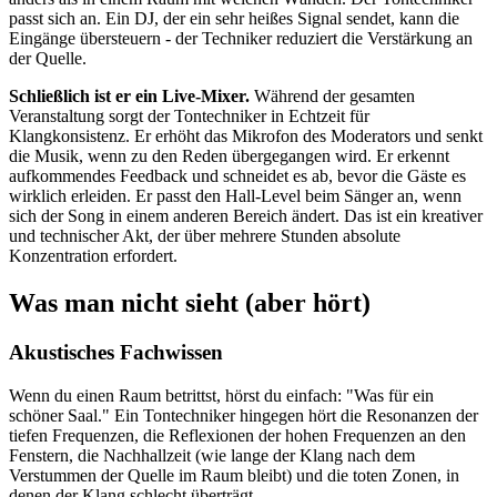
passt sich an. Ein DJ, der ein sehr heißes Signal sendet, kann die
Eingänge übersteuern - der Techniker reduziert die Verstärkung an
der Quelle.
Schließlich ist er ein Live-Mixer.
Während der gesamten
Veranstaltung sorgt der Tontechniker in Echtzeit für
Klangkonsistenz. Er erhöht das Mikrofon des Moderators und senkt
die Musik, wenn zu den Reden übergegangen wird. Er erkennt
aufkommendes Feedback und schneidet es ab, bevor die Gäste es
wirklich erleiden. Er passt den Hall-Level beim Sänger an, wenn
sich der Song in einem anderen Bereich ändert. Das ist ein kreativer
und technischer Akt, der über mehrere Stunden absolute
Konzentration erfordert.
Was man nicht sieht (aber hört)
Akustisches Fachwissen
Wenn du einen Raum betrittst, hörst du einfach: "Was für ein
schöner Saal." Ein Tontechniker hingegen hört die Resonanzen der
tiefen Frequenzen, die Reflexionen der hohen Frequenzen an den
Fenstern, die Nachhallzeit (wie lange der Klang nach dem
Verstummen der Quelle im Raum bleibt) und die toten Zonen, in
denen der Klang schlecht überträgt.