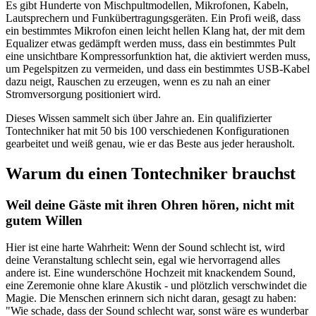
Es gibt Hunderte von Mischpultmodellen, Mikrofonen, Kabeln,
Lautsprechern und Funkübertragungsgeräten. Ein Profi weiß, dass
ein bestimmtes Mikrofon einen leicht hellen Klang hat, der mit dem
Equalizer etwas gedämpft werden muss, dass ein bestimmtes Pult
eine unsichtbare Kompressorfunktion hat, die aktiviert werden muss,
um Pegelspitzen zu vermeiden, und dass ein bestimmtes USB-Kabel
dazu neigt, Rauschen zu erzeugen, wenn es zu nah an einer
Stromversorgung positioniert wird.
Dieses Wissen sammelt sich über Jahre an. Ein qualifizierter
Tontechniker hat mit 50 bis 100 verschiedenen Konfigurationen
gearbeitet und weiß genau, wie er das Beste aus jeder herausholt.
Warum du einen Tontechniker brauchst
Weil deine Gäste mit ihren Ohren hören, nicht mit
gutem Willen
Hier ist eine harte Wahrheit: Wenn der Sound schlecht ist, wird
deine Veranstaltung schlecht sein, egal wie hervorragend alles
andere ist. Eine wunderschöne Hochzeit mit knackendem Sound,
eine Zeremonie ohne klare Akustik - und plötzlich verschwindet die
Magie. Die Menschen erinnern sich nicht daran, gesagt zu haben:
"Wie schade, dass der Sound schlecht war, sonst wäre es wunderbar